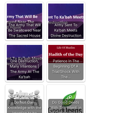
The Army That Will
Army Sent To
Be Swallowed Near
Ka'bah Meets
The Sacred House
Divine Destruction
One Destruction,
Patience In The
Many Intentions |
Beginning Of A
The Army At The
Trial/Shock With
Ka'bah
The…
Do Not Gain
Do Good Deeds
Knowledge with the
With The Intention
Intention to be
of Getting Reward