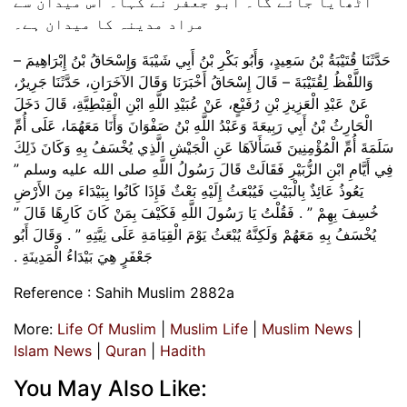
اٹھایا جائے گا۔ ابو جعفر نے کہا۔ اس میدان سے
مراد مدینہ کا میدان ہے۔
حَدَّثَنَا قُتَيْبَةُ بْنُ سَعِيدٍ، وَأَبُو بَكْرِ بْنُ أَبِي شَيْبَةَ وَإِسْحَاقُ بْنُ إِبْرَاهِيمَ –
وَاللَّفْظُ لِقُتَيْبَةَ – قَالَ إِسْحَاقُ أَخْبَرَنَا وَقَالَ الآخَرَانِ، حَدَّثَنَا جَرِيرٌ،
عَنْ عَبْدِ الْعَزِيزِ بْنِ رُفَيْعٍ، عَنْ عُبَيْدِ اللَّهِ ابْنِ الْقِبْطِيَّةِ، قَالَ دَخَلَ
الْحَارِثُ بْنُ أَبِي رَبِيعَةَ وَعَبْدُ اللَّهِ بْنُ صَفْوَانَ وَأَنَا مَعَهُمَا، عَلَى أُمِّ
سَلَمَةَ أُمِّ الْمُؤْمِنِينَ فَسَأَلاَهَا عَنِ الْجَيْشِ الَّذِي يُخْسَفُ بِهِ وَكَانَ ذَلِكَ
فِي أَيَّامِ ابْنِ الزُّبَيْرِ فَقَالَتْ قَالَ رَسُولُ اللَّهِ صلى الله عليه وسلم ‏”‏
يَعُوذُ عَائِذٌ بِالْبَيْتِ فَيُبْعَثُ إِلَيْهِ بَعْثٌ فَإِذَا كَانُوا بِبَيْدَاءَ مِنَ الأَرْضِ
خُسِفَ بِهِمْ ‏”‏ ‏.‏ فَقُلْتُ يَا رَسُولَ اللَّهِ فَكَيْفَ بِمَنْ كَانَ كَارِهًا قَالَ ‏”‏
يُخْسَفُ بِهِ مَعَهُمْ وَلَكِنَّهُ يُبْعَثُ يَوْمَ الْقِيَامَةِ عَلَى نِيَّتِهِ ‏”‏ ‏.‏ وَقَالَ أَبُو
جَعْفَرٍ هِيَ بَيْدَاءُ الْمَدِينَةِ ‏.‏
Reference : Sahih Muslim 2882a
More:
Life Of Muslim
|
Muslim Life
|
Muslim News
|
Islam News
|
Quran
|
Hadith
You May Also Like: