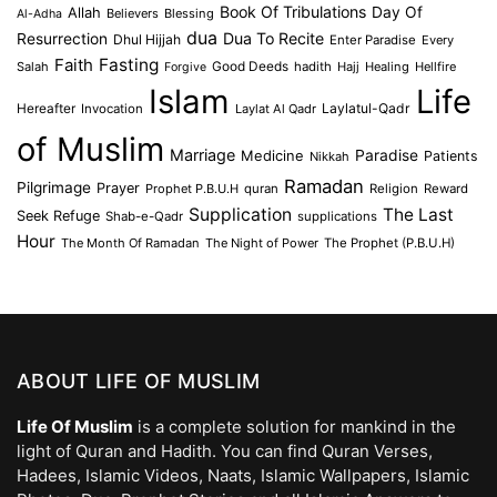
Book Of Tribulations
Allah
Day Of
Believers
Blessing
Al-Adha
dua
Dua To Recite
Resurrection
Dhul Hijjah
Enter Paradise
Every
Faith
Fasting
Salah
Good Deeds
hadith
Hajj
Healing
Hellfire
Forgive
Islam
Life
Laylatul-Qadr
Hereafter
Invocation
Laylat Al Qadr
of Muslim
Marriage
Medicine
Paradise
Patients
Nikkah
Ramadan
Pilgrimage
Prayer
Prophet P.B.U.H
quran
Religion
Reward
Supplication
The Last
Seek Refuge
Shab-e-Qadr
supplications
Hour
The Month Of Ramadan
The Night of Power
The Prophet (P.B.U.H)
ABOUT LIFE OF MUSLIM
Life Of Muslim
is a complete solution for mankind in the
light of Quran and Hadith. You can find Quran Verses,
Hadees, Islamic Videos, Naats, Islamic Wallpapers, Islamic