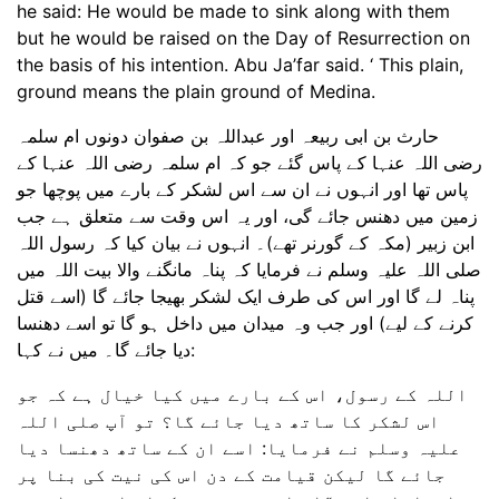
he said: He would be made to sink along with them
but he would be raised on the Day of Resurrection on
the basis of his intention. Abu Ja’far said. ‘ This plain,
ground means the plain ground of Medina.
حارث بن ابی ربیعہ اور عبداللہ بن صفوان دونوں ام سلمہ
رضی اللہ عنہا کے پاس گئے جو کہ ام سلمہ رضی اللہ عنہا کے
پاس تھا اور انہوں نے ان سے اس لشکر کے بارے میں پوچھا جو
زمین میں دھنس جائے گی، اور یہ اس وقت سے متعلق ہے جب
ابن زبیر (مکہ کے گورنر تھے)۔ انہوں نے بیان کیا کہ رسول اللہ
صلی اللہ علیہ وسلم نے فرمایا کہ پناہ مانگنے والا بیت اللہ میں
پناہ لے گا اور اس کی طرف ایک لشکر بھیجا جائے گا (اسے قتل
کرنے کے لیے) اور جب وہ میدان میں داخل ہو گا تو اسے دھنسا
دیا جائے گا۔ میں نے کہا:
اللہ کے رسول، اس کے بارے میں کیا خیال ہے کہ جو
اس لشکر کا ساتھ دیا جائے گا؟ تو آپ صلی اللہ
علیہ وسلم نے فرمایا: اسے ان کے ساتھ دھنسا دیا
جائے گا لیکن قیامت کے دن اس کی نیت کی بنا پر