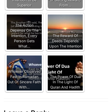
Superior
From…
The Action
Depends On The
Intention, Every
The Reward Of
Person Gets
Deeds Depends
What…
Upon The Intention
Whoever Observed
Fast In Ramadan
The Power Of Dua
Out Of Sincere Faith
In The Light Of
With…
Quran And Hadith