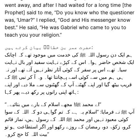
went away, and after I had waited for a long time [the
Prophet] said to me, “Do you know who the questioner
was, ‘Umar?” I replied, “God and His messenger know
best.” He said, “He was Gabriel who came to you to
teach you your religion.”
حضرت عمر بن خطابؓ بیان کرتے ہیں:
ہم ایک دن رسول اللہ ﷺ کی خدمت میں موجود تھے کہ اچانک
ایک شخص حاضر ہوا۔ اس کے کپڑے نہایت سفید اور بال نہایت
سیاہ تھے، اس پر سفر کے کوئی آثار نظر نہیں آتے تھے اور نہ
ہی ہم میں سے کوئی اسے پہچانتا تھا۔ وہ آ کر نبی ﷺ کے
قریب بیٹھ گیا اور اپنے گھٹنے آپ کے گھٹنوں سے ملا دیے اور اپنے
ہاتھ اپنی رانوں پر رکھ دیے، پھر کہا:
“اے محمد ﷺ! مجھے اسلام کے بارے میں بتائیے۔”
آپ ﷺ نے فرمایا: “اسلام یہ ہے کہ تم گواہی دو کہ اللہ کے سوا
کوئی معبود نہیں اور محمد ﷺ اللہ کے رسول ہیں، نماز قائم
کرو، زکوٰۃ دو، رمضان کے روزے رکھو اور اگر استطاعت ہو تو
بیت اللہ کا حج کرو۔”