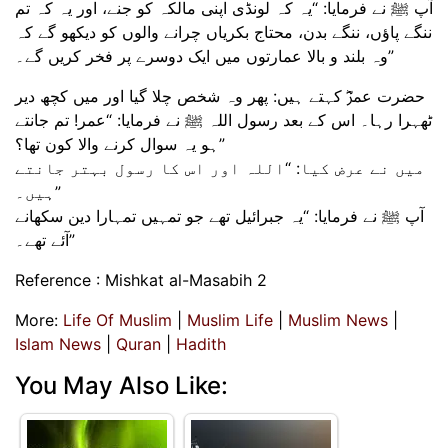
آپ ﷺ نے فرمایا: “یہ کہ لونڈی اپنی مالکہ کو جنے، اور یہ کہ تم
ننگے پاؤں، ننگے بدن، محتاج بکریاں چرانے والوں کو دیکھو گے کہ
وہ بلند و بالا عمارتوں میں ایک دوسرے پر فخر کریں گے۔”
حضرت عمرؓ کہتے ہیں: پھر وہ شخص چلا گیا اور میں کچھ دیر
ٹھہرا رہا۔ اس کے بعد رسول اللہ ﷺ نے فرمایا: “عمر! تم جانتے
ہو یہ سوال کرنے والا کون تھا؟”
میں نے عرض کیا: “اللہ اور اس کا رسول بہتر جانتے
ہیں۔”
آپ ﷺ نے فرمایا: “یہ جبرائیل تھے جو تمہیں تمہارا دین سکھانے
آئے تھے۔”
Reference : Mishkat al-Masabih 2
More:
Life Of Muslim
|
Muslim Life
|
Muslim News
|
Islam News
|
Quran
|
Hadith
You May Also Like: