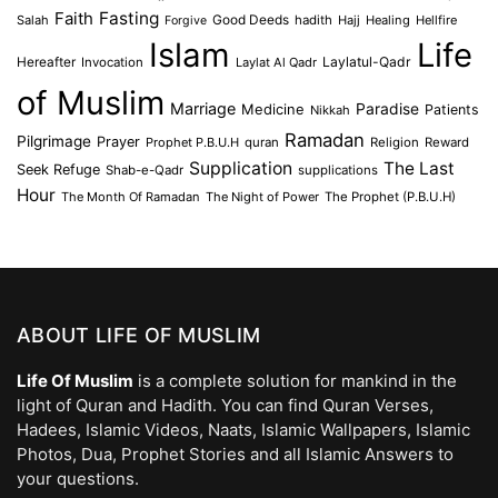
Faith
Fasting
Salah
Good Deeds
hadith
Hajj
Healing
Hellfire
Forgive
Islam
Life
Laylatul-Qadr
Hereafter
Invocation
Laylat Al Qadr
of Muslim
Marriage
Medicine
Paradise
Patients
Nikkah
Ramadan
Pilgrimage
Prayer
Prophet P.B.U.H
quran
Religion
Reward
Supplication
The Last
Seek Refuge
Shab-e-Qadr
supplications
Hour
The Month Of Ramadan
The Night of Power
The Prophet (P.B.U.H)
ABOUT LIFE OF MUSLIM
Life Of Muslim
is a complete solution for mankind in the
light of Quran and Hadith. You can find Quran Verses,
Hadees, Islamic Videos, Naats, Islamic Wallpapers, Islamic
Photos, Dua, Prophet Stories and all Islamic Answers to
your questions.