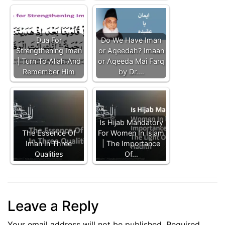
Dua For
Do We Have Iman
Strengthening Iman
or Aqeedah? Imaan
| Turn To Allah And
or Aqeeda Mai Farq
Remember Him
by Dr.…
Is Hijab Mandatory
The Essence Of
For Women In Islam
Iman In Three
| The Importance
Qualities
Of…
Leave a Reply
Your email address will not be published.
Required