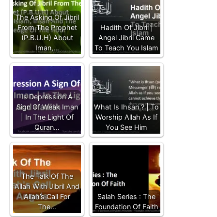
The Asking Of Jibril
From The Prophet
Hadith Of Jibril |
(P.B.U.H) About
Angel Jibril Came
Iman,…
To Teach You Islam
Is Depression A
Sign Of Weak Iman
What Is Ihsan ? | To
| In The Light Of
Worship Allah As If
Quran…
You See Him
The Talk Of The
Allah With Jibril And
Allah’s Call For
Salah Series : The
The…
Foundation Of Faith