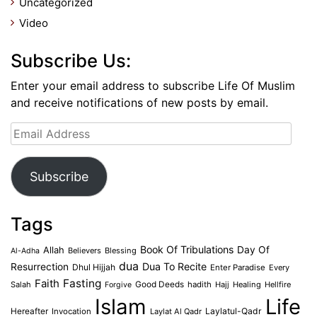
Uncategorized
Video
Subscribe Us:
Enter your email address to subscribe Life Of Muslim
and receive notifications of new posts by email.
Email
Address
Subscribe
Tags
Book Of Tribulations
Allah
Day Of
Believers
Blessing
Al-Adha
dua
Dua To Recite
Resurrection
Dhul Hijjah
Enter Paradise
Every
Faith
Fasting
Salah
Good Deeds
hadith
Hajj
Healing
Hellfire
Forgive
Islam
Life
Laylatul-Qadr
Hereafter
Invocation
Laylat Al Qadr