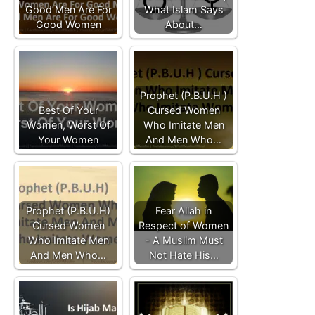
Good Men Are For
What Islam Says
Good Women
About…
Prophet (P.B.U.H )
Best Of Your
Cursed Women
Women, Worst Of
Who Imitate Men
Your Women
And Men Who…
Prophet (P.B.U.H)
Fear Allah in
Cursed Women
Respect of Women
Who Imitate Men
- A Muslim Must
And Men Who…
Not Hate His…