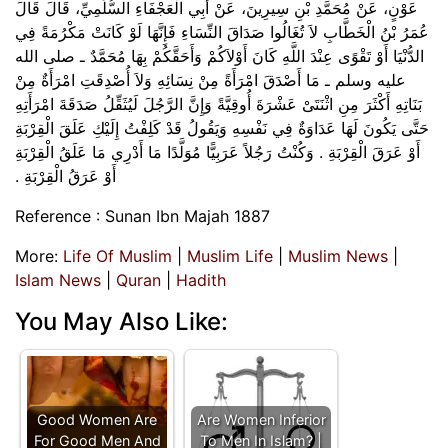
عَوْنٍ، عَنْ مُحَمَّدِ بْنِ سِيرِينَ، عَنْ أَبِي الْعَجْفَاءِ السُّلَمِيِّ، قَالَ قَالَ
عُمَرُ بْنُ الْخَطَّابِ لاَ تُغَالُوا صَدَاقَ النِّسَاءِ فَإِنَّهَا لَوْ كَانَتْ مَكْرُمَةً فِي
الدُّنْيَا أَوْ تَقْوًى عِنْدَ اللَّهِ كَانَ أَوْلاَكُمْ وَأَحَقَّكُمْ بِهَا مُحَمَّدٌ ـ صلى الله
عليه وسلم ـ مَا أَصْدَقَ امْرَأَةً مِنْ نِسَائِهِ وَلاَ أُصْدِقَتِ امْرَأَةٌ مِنْ
بَنَاتِهِ أَكْثَرَ مِنِ اثْنَتَىْ عَشْرَةَ أُوقِيَّةً وَإِنَّ الرَّجُلَ لَيُثَقِّلُ صَدَقَةَ امْرَأَتِهِ
حَتَّى يَكُونَ لَهَا عَدَاوَةٌ فِي نَفْسِهِ وَيَقُولُ قَدْ كَلِفْتُ إِلَيْكِ عَلَقَ الْقِرْبَةِ
أَوْ عَرَقَ الْقِرْبَةِ ‏.‏ وَكُنْتُ رَجُلاً عَرَبِيًّا مُوَلَّدًا مَا أَدْرِي مَا عَلَقُ الْقِرْبَةِ
أَوْ عَرَقُ الْقِرْبَةِ ‏.‏
Reference : Sunan Ibn Majah 1887
More:
Life Of Muslim
|
Muslim Life
|
Muslim News
|
Islam News
|
Quran
|
Hadith
You May Also Like:
Good Women Are
Are Women Inferior
For Good Men And
To Men In Islam? |