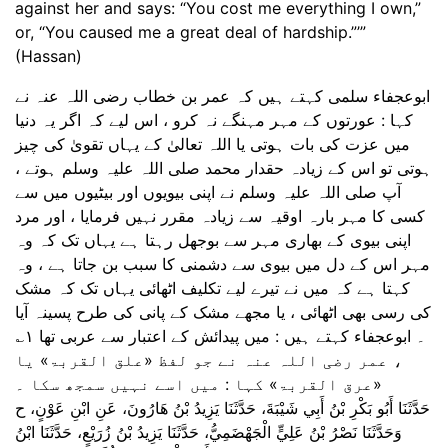
against her and says: “You cost me everything I own,”
or, “You caused me a great deal of hardship.”’”
(Hassan)
ابوعجفاء سلمی کہتے ہیں کہ عمر بن خطاب رضی اللہ عنہ نے
کہا : عورتوں کے مہر مہنگے نہ کرو ، اس لیے کہ اگر یہ دنیا
میں عزت کی بات ہوتی یا اللہ تعالیٰ کے یہاں تقویٰ کی چیز
ہوتی تو اس کے زیادہ حقدار محمد صلی اللہ علیہ وسلم ہوتے ،
آپ صلی اللہ علیہ وسلم نے اپنی بیویوں اور بیٹیوں میں سے
کسی کا مہر بارہ اوقیہ سے زیادہ مقرر نہیں فرمایا ، اور مرد
اپنی بیوی کے بھاری مہر سے بوجھل رہتا ہے یہاں تک کہ وہ
مہر اس کے دل میں بیوی سے دشمنی کا سبب بن جاتا ہے ، وہ
کہتا ہے کہ میں نے تیرے لیے تکلیف اٹھائی یہاں تک کہ مشک
کی رسی بھی اٹھائی ، یا مجھے مشک کے پانی کی طرح پسینہ آیا
۔ ابوعجفاء کہتے ہیں : میں پیدائش کے اعتبار سے عربی تھا ۱؎
، عمر رضی اللہ عنہ نے جو لفظ «علق القربۃ» یا
«عرق القربۃ» کہا : میں اسے نہیں سمجھ سکا ۔
حَدَّثَنَا أَبُو بَكْرِ بْنُ أَبِي شَيْبَةَ، حَدَّثَنَا يَزِيدُ بْنُ هَارُونَ، عَنِ ابْنِ عَوْنٍ، ح
وَحَدَّثَنَا نَصْرُ بْنُ عَلِيٍّ الْجَهْضَمِيُّ، حَدَّثَنَا يَزِيدُ بْنُ زُرَيْعٍ، حَدَّثَنَا ابْنُ