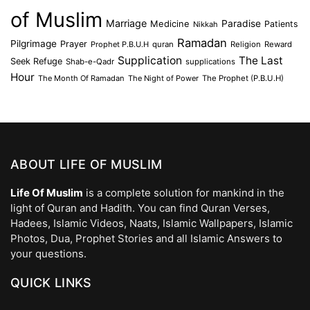
of Muslim
Marriage
Medicine
Paradise
Patients
Nikkah
Ramadan
Pilgrimage
Prayer
Prophet P.B.U.H
quran
Religion
Reward
Supplication
The Last
Seek Refuge
Shab-e-Qadr
supplications
Hour
The Month Of Ramadan
The Night of Power
The Prophet (P.B.U.H)
ABOUT LIFE OF MUSLIM
Life Of Muslim
is a complete solution for mankind in the
light of Quran and Hadith. You can find Quran Verses,
Hadees, Islamic Videos, Naats, Islamic Wallpapers, Islamic
Photos, Dua, Prophet Stories and all Islamic Answers to
your questions.
QUICK LINKS