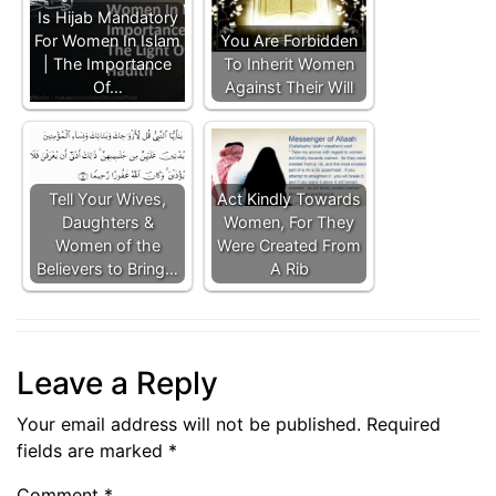
Is Hijab Mandatory
For Women In Islam
You Are Forbidden
| The Importance
To Inherit Women
Of…
Against Their Will
Tell Your Wives,
Act Kindly Towards
Daughters &
Women, For They
Women of the
Were Created From
Believers to Bring…
A Rib
Leave a Reply
Your email address will not be published.
Required
fields are marked
*
Comment
*