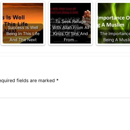
To Seek Refuge
Success Is Well
With Allah From All
Being In This Life
Kinds Of Sins And
The Importanc
And The Next
From…
Being A Musl
equired fields are marked
*