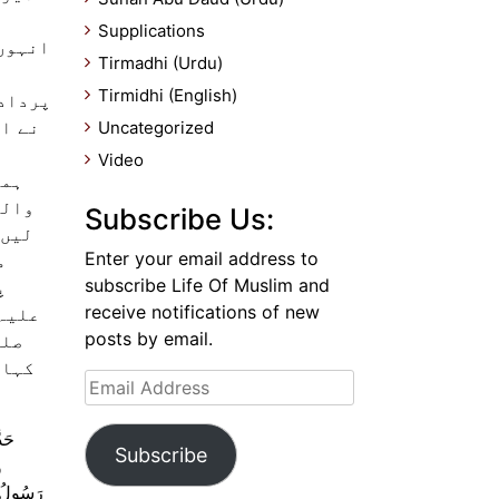
ع
Supplications
انہوں 
Tirmadhi (Urdu)
ہ
Tirmidhi (English)
پردادا
نے ان
Uncategorized
Video
ہما
والے
Subscribe Us:
لیں 
Enter your email address to
م
subscribe Life Of Muslim and
پ
receive notifications of new
علیہ 
posts by email.
صلی
کہا 
Email
Address
حَد
Subscribe
و
رَسُولُ ا