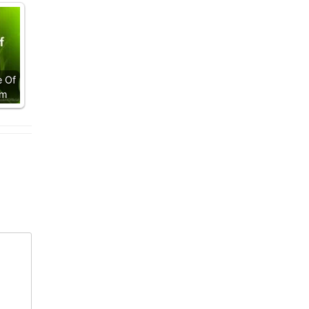
e Of
im