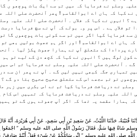
لیہ وسلم نے فرمایا کہ میں تم سے ایک بات پوچھو ں گا 
نے کہا کہ ہاں اے ابوالقاسم ! پھر آنحضرت صلی اللہ ع
ے ؟ انہوں نے کہا کہ فلاں ۔ آنحضرت صلی اللہ علیہ وسل
 تو فلاں ہے ۔ اس پر وہ بولے کہ آپ نے سچ فرمایا درست
 سے فرمایا کیا اگر میں تم سے کوئی بات پوچھوں گا تو 
کہ ہاں اے ابوالقاسم ! اور اگر ہم جھوٹ بولیں بھی تو 
رے پردادا کے متعلق آپ نے ہمارا جھوٹ پکڑ لیا ۔ آنحض
 کون لوگ ہیں ؟ انہوں نے کہا کہ کچھ دن کے لیے تو ہم 
گے ۔ آنحضرت صلی اللہ علیہ وسلم نے فرمایا تم اس میں 
یں تمہاری جگہ کبھی نہیں لیں گے ۔ آپ نے پھر ان سے در
وچھوں تو تم مجھے اس کے متعلق صحیح صحیح بتا دو گے ؟ 
وسلم نے دریافت فرمایا کیا تم نے اس بکری میں زہر ملا
 اللہ علیہ وسلم نے دریافت فرمایا کہ تمہیں اس کام پ
کہ ہمارا مقصد یہ تھا کہ اگر آپ جھوٹے ہوں گے تو ہمیں
َّثَنَا قُتَيْبَةُ، حَدَّثَنَا اللَّيْثُ، عَنْ سَعِيدِ بْنِ أَبِي سَعِيدٍ، عَنْ أَبِي هُرَيْرَةَ، أَنَّ
سلم شَاةٌ فِيهَا سَمٌّ، فَقَالَ رَسُولُ اللَّهِ صلى الله عليه وسلم ‏”‏ اجْمَعُوا لِي مَنْ كَ
للَّهِ صلى الله عليه وسلم ‏”‏ إِنِّي سَائِلُكُمْ عَنْ شَىْءٍ فَهَلْ أَنْتُمْ صَادِقِيَّ عَنْهُ ‏”‏‏.