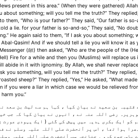
e Jews present in this area.” (When they were gathered) Allah
 about something; will you tell me the truth?” They replied,
ng.” He again said to them, “If I ask you about something; w
O Abal-Qasim! And if we should tell a lie you will know it as
he people of the (Hell)
ell) Fire for a while and then you (Muslims) will replace us i
 ask you something, will you tell me the truth?” They replied,
 roasted sheep?” They replied, “Yes,” He asked, “What made
rn if you were a liar in which case we would be relieved fro
t harm you.”
 قتیبہ بن سعید نے بیان کیا ، کہا ہم سے لیث بن سعد نے
ہریرہ رضی اللہ عنہ نے ، انہوں نے بیان کیا کہ جب خی
 کو ایک بکری ہدیہ میں پیش کی گئی ( ایک یہودی عورت ز
ھرا ہوا تھا ، اس پر آنحضرت صلی اللہ علیہ وسلم نے ف
 پاس جمع کرو ۔ چنانچہ سب آنحضرت صلی اللہ علیہ وسلم