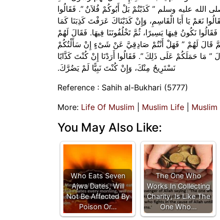
ى الله عليه وسلم ‏”‏ كَذَبْتُمْ بَلْ أَبُوكُمْ فُلاَنٌ ‏”‏‏.‏ فَقَالُوا
الُوا نَعَمْ يَا أَبَا الْقَاسِمِ، وَإِنْ كَذَبْنَاكَ عَرَفْتَ كَذِبَنَا كَمَا
الُوا نَكُونُ فِيهَا يَسِيرًا، ثُمَّ تَخْلُفُونَنَا فِيهَا‏.‏ فَقَالَ لَهُمْ
 قَالَ لَهُمْ ‏”‏ فَهَلْ أَنْتُمْ صَادِقِيَّ عَنْ شَىْءٍ إِنْ سَأَلْتُكُمْ
لَ ‏”‏ مَا حَمَلَكُمْ عَلَى ذَلِكَ ‏”‏‏.‏ فَقَالُوا أَرَدْنَا إِنْ كُنْتَ كَذَّابًا
نَسْتَرِيحُ مِنْكَ، وَإِنْ كُنْتَ نَبِيًّا لَمْ يَضُرَّكَ‏.‏
Reference : Sahih al-Bukhari (5777)
More:
Life Of Muslim
|
Muslim Life
|
Muslim
You May Also Like:
Who Eats Seven
The One Who
Ajwa Dates, Will
Works In Collecting
Not Be Affected By
Charity, Is Like The
Poison Or…
One Who…