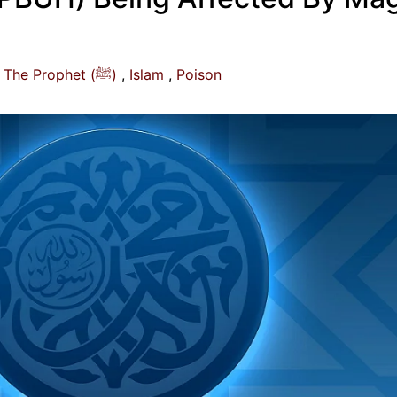
Given To The Prophet (ﷺ)
Islam
Poison