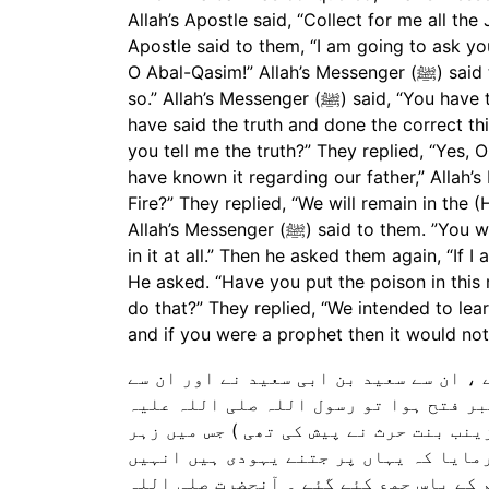
Allah’s Apostle said, “Collect for me all th
Apostle said to them, “I am going to ask you
O Abal-Qasim!” Allah’s Messenger (ﷺ) said to them, “Who is your father?” They said, “Our father is so-and-
so.” Allah’s Messenger (ﷺ) said, “You have told a lie. for your father is so-and-so,” They said, “No doubt, you
have said the truth and done the correct thi
you tell me the truth?” They replied, “Yes, 
have known it regarding our father,” Allah’s Messenger (ﷺ) then asked, “Who are t
Fire?” They replied, “We will remain in the (H
Allah’s Messenger (ﷺ) said to them. ”You will abide in it with ignominy. By Allah, we shall never replace you
in it at all.” Then he asked them again, “If I
He asked. “Have you put the poison in this
do that?” They replied, “We intended to lea
and if you were a prophet then it would no
 ، ان سے سعید بن ابی سعید نے اور ان سے
بر فتح ہوا تو رسول اللہ صلی اللہ علیہ
ینب بنت حرث نے پیش کی تھی ) جس میں زہر
رمایا کہ یہاں پر جتنے یہودی ہیں انہیں
 کے پاس جمع کئے گئے ۔ آنحضرت صلی اللہ