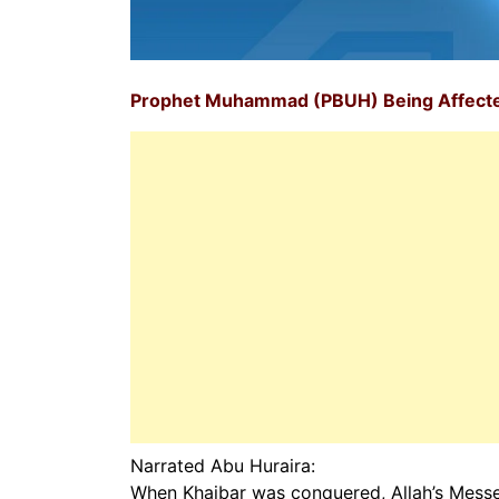
Prophet Muhammad (PBUH) Being Affecte
Narrated Abu Huraira:
When Khaibar was conquered, Allah’s Messenger (ﷺ) was presented with a poisoned (ro