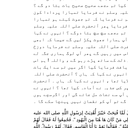
کیا تم مجھے صحیح صحیح بات بتا دو گے ؟
لیہ وسلم نے فرمایا تمہارا پردادا کون
م نے فرمایا کہ تم جھوٹ کہتے ہو تمہارا
 فرمایا پھر آنحضرت صلی اللہ علیہ وسلم
تم مجھے سچ سچ بتا دوگے ؟ انہوں نے کہا
آپ ہمارا جھوٹ پکڑ لیں گے جیسا کہ ابھی
رت صلی اللہ علیہ وسلم نے فرمایا دوزخ
اس میں رہیں گے پھر آپ لوگ ہماری جگہ لے
ذلت کے ساتھ پڑے رہو گے ، واللہ ! ہم اس
یافت فرمایا کیا اگر میں تم سے ایک بات
انہوں نے کہا کہ ہاں ؟ آنحضرت صلی اللہ
یا تھا ، انہوں نے کہا کہ ہاں ۔ آنحضرت
ر کس جذبہ نے آمادہ کیا تھا ؟ انہوں نے
 آپ سے نجات مل جائے گی اور اگرسچے ہوں
گے تو آپ کو نقصان نہیں پہنچا سکے گا ۔
هُ قَالَ لَمَّا فُتِحَتْ خَيْبَرُ أُهْدِيَتْ لِرَسُولِ اللَّهِ صلى الله عليه
انَ هَا هُنَا مِنَ الْيَهُودِ ‏”‏‏.‏ فَجُمِعُوا لَهُ فَقَالَ لَهُمْ
‏ فَقَالُوا نَعَمْ يَا أَبَا الْقَاسِمِ‏.‏ فَقَالَ لَهُمْ رَسُولُ اللَّهِ