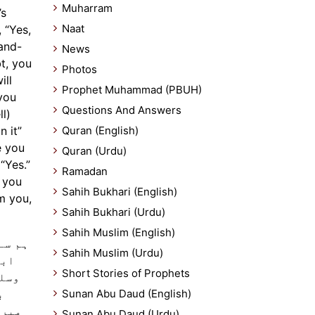
Muharram
’s
Naat
 “Yes,
News
Photos
ill
Prophet Muhammad (PBUH)
 you
Questions And Answers
n it”
Quran (English)
Quran (Urdu)
 “Yes.”
Ramadan
 you
Sahih Bukhari (English)
m you,
Sahih Bukhari (Urdu)
Sahih Muslim (English)
ہم سے
Sahih Muslim (Urdu)
ابو
Short Stories of Prophets
وسلم
ب
Sunan Abu Daud (English)
میرے
Sunan Abu Daud (Urdu)