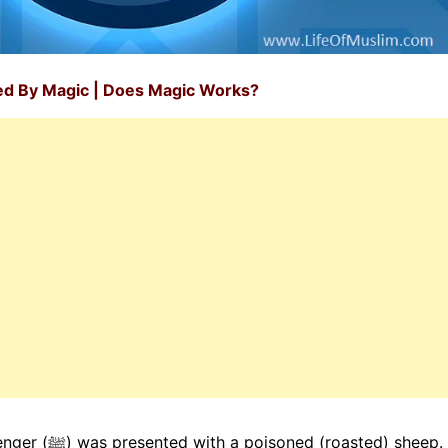
d By Magic | Does Magic Works?
asted) sheep.