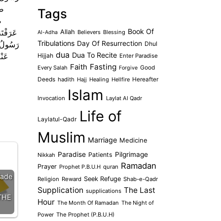
صل
Tags
ص
Book Of
عَرَفْتَه
Allah
Believers
Blessing
Al-Adha
Tribulations
رَسُولُ ا
Day Of Resurrection
Dhul
dua
Dua To Recite
عَنْه
Hijjah
Enter Paradise
Faith
Fasting
Every Salah
Good
Forgive
Deeds
hadith
Hajj
Healing
Hellfire
Hereafter
Islam
Invocation
Laylat Al Qadr
Life of
Laylatul-Qadr
Muslim
Marriage
Medicine
Paradise
Pilgrimage
Patients
Nikkah
Ramadan
Prayer
Prophet P.B.U.H
quran
ade
Seek Refuge
Religion
Reward
Shab-e-Qadr
Supplication
The Last
supplications
THE
Hour
The Month Of Ramadan
The Night of
Power
The Prophet (P.B.U.H)