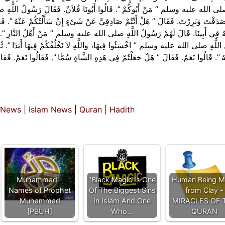
ى الله عليه وسلم ‏”‏ مَنْ أَبُوكُمْ ‏”‏‏.‏ قَالُوا أَبُونَا فُلاَنٌ‏.‏ فَقَالَ رَسُولُ اللَّهِ صل
َدَقْتَ وَبَرِرْتَ‏.‏ فَقَالَ ‏”‏ هَلْ أَنْتُمْ صَادِقِيَّ عَنْ شَىْءٍ إِنْ سَأَلْتُكُمْ عَنْهُ ‏”‏‏.‏ فَقَ
ُ فِي أَبِينَا‏.‏ قَالَ لَهُمْ رَسُولُ اللَّهِ صلى الله عليه وسلم ‏”‏ مَنْ أَهْلُ النَّارِ ‏”‏‏.‏ فَقَ
للَّهِ صلى الله عليه وسلم ‏”‏ اخْسَئُوا فِيهَا، وَاللَّهِ لاَ نَخْلُفُكُمْ فِيهَا أَبَدًا ‏”‏‏.‏ ثُمَّ
ُ ‏”‏‏.‏ قَالُوا نَعَمْ‏.‏ فَقَالَ ‏”‏ هَلْ جَعَلْتُمْ فِي هَذِهِ الشَّاةِ سُمًّا ‏”‏‏.‏ فَقَالُوا نَعَمْ‏.‏ فَقَا
 News
|
Islam News
|
Quran
|
Hadith
Muhammad -
"Black Magic Is One
Human Being M
Names of Prophet
Of The Biggest Sins
from Clay -
Muhammad
In Islam And One
MIRACLES OF 
[PBUH]
Who…
QURAN