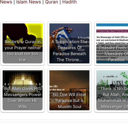
 News
|
Islam News
|
Quran
|
Hadith
Recite the Quran in
A Supplication The
your Prayer neither
Treasures Of
Treasure From
too loud nor too
Paradise Beneath
Treasures O
low
The Throne…
Paradise
But Allah Gives HIS
There Is No 
Messengers Power
No One Will Enter
But Allah, An
Over Whom HE
Paradise But A
Muhammad Is 
Wills
Muslim Soul
Messenger O