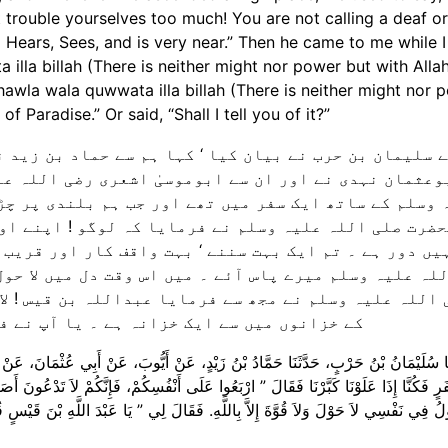
 Hears, Sees, and is very near.” Then he came to me while 
illa billah (There is neither might nor power but with Allah
 hawla wala quwwata illa billah (There is neither might nor 
of Paradise.” Or said, “Shall I tell you of it?”
 سلیمان بن حرب نے بیان کیا ‘ کہا ہم سے حماد بن زید ن
وعثمان نہدی نے اور ان سے ابوموسیٰ اشعری رضی اللہ عن
 وسلم کے ساتھ ایک سفر میں تھے اور جب ہم بلندی پر چڑھت
ضرت صلی اللہ علیہ وسلم نے فرمایا کہ لوگو ! اپنے اوپ
یں دور ہے ۔ تم ایک بہت سننے ‘ بہت واقف کار اور قریب 
لہ علیہ وسلم میرے پاس آئے ۔ میں اس وقت دل میں لا حول 
 اللہ علیہ وسلم نے مجھ سے فرمایا عبداللہ بن قیس ! لا 
کے خزانوں میں سے ایک خزانہ ہے ۔ یا آپ نے ف
َنَا سُلَيْمَانُ بْنُ حَرْبٍ، حَدَّثَنَا حَمَّادُ بْنُ زَيْدٍ، عَنْ أَيُّوبَ، عَنْ أَبِي عُثْمَا
فَكُنَّا إِذَا عَلَوْنَا كَبَّرْنَا فَقَالَ ‏”‏ ارْبَعُوا عَلَى أَنْفُسِكُمْ، فَإِنَّكُمْ لاَ تَدْعُونَ أَصَمّ
ولُ فِي نَفْسِي لاَ حَوْلَ وَلاَ قُوَّةَ إِلاَّ بِاللَّهِ‏.‏ فَقَالَ لِي ‏”‏ يَا عَبْدَ اللَّهِ بْنَ قَيْسٍ قُلْ لا