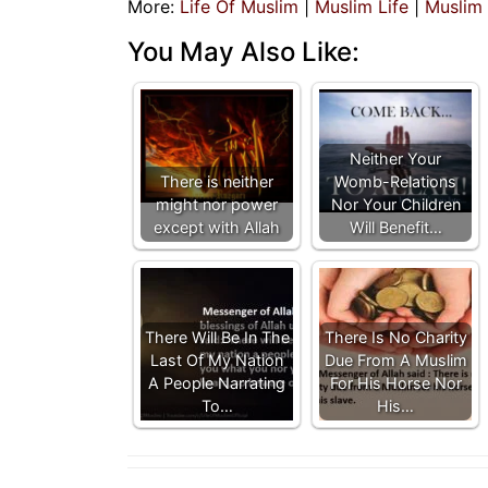
More:
Life Of Muslim
|
Muslim Life
|
Muslim
You May Also Like:
Neither Your
There is neither
Womb-Relations
might nor power
Nor Your Children
except with Allah
Will Benefit…
There Will Be In The
There Is No Charity
Last Of My Nation
Due From A Muslim
A People Narrating
For His Horse Nor
To…
His…