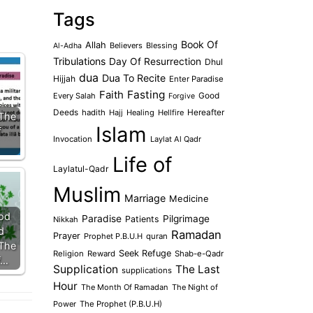
Tags
Book Of
Allah
Believers
Blessing
Al-Adha
Tribulations
Day Of Resurrection
Dhul
dua
Dua To Recite
Hijjah
Enter Paradise
Faith
Fasting
Every Salah
Good
Forgive
Deeds
hadith
Hajj
Healing
Hellfire
Hereafter
 The
Islam
f
Invocation
Laylat Al Qadr
Life of
Laylatul-Qadr
Muslim
Marriage
Medicine
God
Paradise
Pilgrimage
Patients
Nikkah
d
Ramadan
Prayer
Prophet P.B.U.H
quran
The
Seek Refuge
Religion
Reward
Shab-e-Qadr
f…
Supplication
The Last
supplications
Hour
The Month Of Ramadan
The Night of
Power
The Prophet (P.B.U.H)