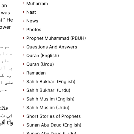
Muharram
Naat
I was
).” He
News
power
Photos
Prophet Muhammad (PBUH)
ہم سے
Questions And Answers
سے اب
Quran (English)
علیہ
Quran (Urdu)
پر آنح
Ramadan
وہ کہ
Sahih Bukhari (English)
صلی ال
صلی
Sahih Bukhari (Urdu)
Sahih Muslim (English)
Sahih Muslim (Urdu)
حَدَّث
فِي سَفَرٍ 
Short Stories of Prophets
وَأَنَا أَقُ
Sunan Abu Daud (English)
Sunan Abu Daud (Urdu)