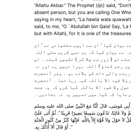
“Allahu Akbar.” The Prophet (ﷺ) said, “Don’t trouble yourselves too much! You are not calling a deaf or an
absent person, but you are calling One Who
saying in my heart, “La hawla wala quwwatta 
said, to me, “O `Abdullah bin Qais! Say, ‘La
but with Allah), for it is one of the treasures 
ے بیان کیا ‘ ان سے ایوب سختیانی نے ‘ ان
ہ نے بیان کیا کہ ہم نبی کریم صلی اللہ
ے تو ( زور سے چلا کر ) تکبیر کہتے ۔ اس
ر رحم کھاؤ ! اللہ بہرا نہیں ہے اور نہ
رہنے والی ذات کو بلاتے ہو ۔ پھر آنحضرت
ولا قوۃ الا باللہ کہہ رہا تھا ۔ آنحضرت
حول ولا قوۃ الا باللہ کہا کرو کہ یہ جنت
رمایا کہ کیا میں تمہیں یہ نہ بتادوں ۔
نَ، عَنْ أَبِي مُوسَى، قَالَ كُنَّا مَعَ النَّبِيِّ صلى الله عليه وسلم
َ وَلاَ غَائِبًا، تَدْعُونَ سَمِيعًا بَصِيرًا قَرِيبًا ‏”‏‏.‏ ثُمَّ أَتَى عَلَىَّ
َ حَوْلَ وَلاَ قُوَّةَ إِلاَّ بِاللَّهِ‏.‏ فَإِنَّهَا كَنْزٌ مِنْ كُنُوزِ الْجَنَّةِ
‏”‏‏.‏ أَوْ قَالَ أَلاَ أَدُلُّكَ بِهِ‏.‏