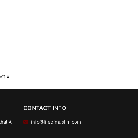
ost
»
CONTACT INFO
that A
info@lifeofmuslim.com