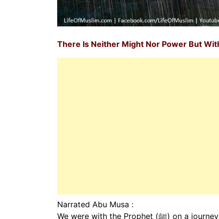
There Is Neither Might Nor Power But With
Narrated Abu Musa :
We were with the Prophet (ﷺ) on a journey, and whenever we ascended a high place, we used to say,