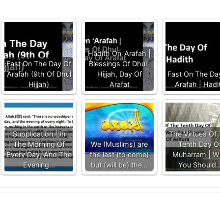
Hadith On ‘Arafah |
Fast On The Day Of
Blessings Of Dhul-
Arafah (9th Of Dhul
Hijjah, Day Of
Fast On The Da
Hijjah)
Arafat
Arafah | Hadi
Supplication | In
The Virtues Of
The Morning Of
We (Muslims) are
Tenth Day O
Every Day, And The
the last (to come)
Muharram | W
Evening…
but (will be) the…
You Should