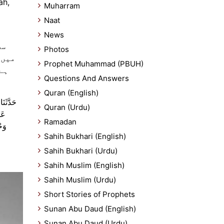
āh,
Muharram
Naat
News
Photos
میں 
Prophet Muhammad (PBUH)
ہے 
Questions And Answers
Quran (English)
حَدَّثَ،
Quran (Urdu)
عَن
Ramadan
وَح
Sahih Bukhari (English)
Sahih Bukhari (Urdu)
Sahih Muslim (English)
Sahih Muslim (Urdu)
Short Stories of Prophets
Sunan Abu Daud (English)
Sunan Abu Daud (Urdu)