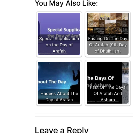
You May Also Like:
Special Supplication
Fasting On The Day
on the Day of
Of Arafah (9th Day
Arafah
of Dhulhijjah)
Fast On The Days
Hadees About The
Of Arafah And
Day of Arafah
Ashura
Leave a Reply