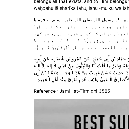
belongs all that exists, and to Him belongs th
waḥdahu lā sharīka lahu, lahul-mulku wa lahu
“سب سے افضل دعا عرفہ کے دن کی دعا ہے۔ اور جو کچھ میں نے اور مجھ سے پہلے انبیاء نے کہا ہے ان
اکیلا ہے، اس کا کوئی شریک نہیں، جو کچھ
ادر ہے۔ چیزیں (لا الہ الا اللہ، وحدہ لا
لہ الحمد، و حواء علی کُلّ شَیْءِنْ قَدیر)۔
، عَنْ حَمَّادِ بْنِ أَبِي حُمَيْدٍ، عَنْ عَمْرِو بْنِ شُعَيْبٍ، عَنْ أَبِيهِ
يْرُ مَا قُلْتُ أَنَا وَالنَّبِيُّونَ مِنْ قَبْلِي لاَ إِلَهَ إِلاَّ اللَّهُ
هَذَا حَدِيثٌ حَسَنٌ غَرِيبٌ مِنْ هَذَا الْوَجْهِ ‏.‏ وَحَمَّادُ بْنُ أَبِي
أَنْصَارِيُّ الْمَدَنِيُّ وَلَيْسَ هُوَ بِالْقَوِيِّ عِنْدَ أَهْلِ الْحَدِيثِ ‏.‏
Reference : Jami` at-Tirmidhi 3585