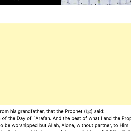
`Amr bin Shu`aib narrated from his father, from his grandfather, that the Prophet (ﷺ) said:
on of the Day of `Arafah. And the best of what I and the Pro
to be worshipped but Allah, Alone, without partner, to Him