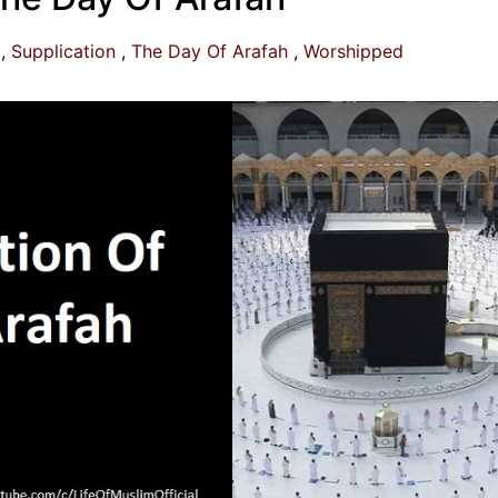
Supplication
The Day Of Arafah
Worshipped