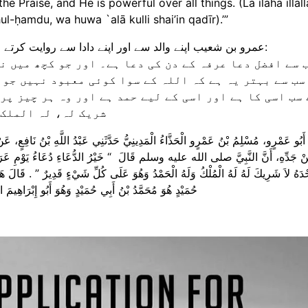
e Praise, and He is powerful over all things. (Lā ilāha illall
l-ḥamdu, wa huwa `alā kulli shai’in qadīr).’”
عمرو بن شعیب اپنے والد سے اور اپنے دادا سے روایت کرتے ہیں کہ رسول اللہ صلی اللہ علیہ وسلم نے فرمایا:
سب سے بہتر یہ ہے کہ اللہ کے سوا کوئی معبود نہیں جو 
سب اسی کا ہے اور اسی کے لیے حمد ہے اور وہ ہر چیز پر ق
شریک لہ، لہ الملک و 
نَا أَبُو عَمْرٍو، مُسْلِمُ بْنُ عَمْرٍو الْحَذَّاءُ الْمَدِينِيُّ حَدَّثَنِي عَبْدُ اللَّهِ بْنُ نَافِعٍ
ْ جَدِّهِ، أَنَّ النَّبِيَّ صلى الله عليه وسلم قَالَ ‏ “‏ خَيْرُ الدُّعَاءِ دُعَاءُ يَوْمِ عَرَفَةَ وَخَ
ْدَهُ لاَ شَرِيكَ لَهُ لَهُ الْمُلْكُ وَلَهُ الْحَمْدُ وَهُوَ عَلَى كُلِّ شَيْءٍ قَدِيرٌ ‏”‏ ‏.‏ قَالَ 
حُمَيْدٍ هُوَ مُحَمَّدُ بْنُ أَبِي حُمَيْدٍ وَهُوَ أَبُو إِبْرَاهِيمَ ال