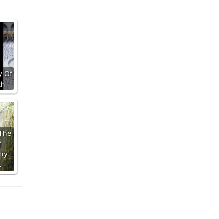
y Of
th
 The
f
hy
…