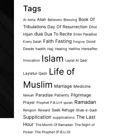
Tags
Book Of
Allah
Believers
Blessing
Al-Adha
Tribulations
Day Of Resurrection
Dhul
dua
Dua To Recite
Hijjah
Enter Paradise
Faith
Fasting
Every Salah
Good
Forgive
Deeds
hadith
Hajj
Healing
Hellfire
Hereafter
Islam
Invocation
Laylat Al Qadr
Life of
Laylatul-Qadr
Muslim
Marriage
Medicine
Paradise
Pilgrimage
Patients
Nikkah
Ramadan
Prayer
Prophet P.B.U.H
quran
Seek Refuge
Religion
Reward
Shab-e-Qadr
Supplication
The Last
supplications
Hour
The Month Of Ramadan
The Night of
Power
The Prophet (P.B.U.H)